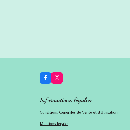
F
I
a
n
c
s
e
t
Informations légales
b
a
o
g
o
r
Conditions Générales de Vente et d'Utilisation
k
a
m
Mentions légales