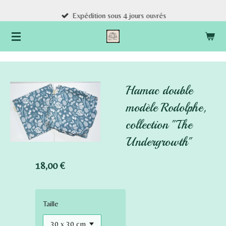
Passer
Expédition sous 4 jours ouvrés
au
contenu
principal
Hamac double
modèle Rodolphe,
collection "The
Undergrowth"
18,00 €
Taille