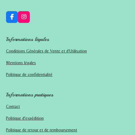
r
r
r
r
F
I
a
n
c
s
e
t
Informations légales
b
a
o
g
Conditions Générales de Vente et d'Utilisation
o
r
k
a
m
Mentions légales
Politique de confidentialité
Informations pratiques
Contact
Politique d'expédition
Politique de retour et de remboursement