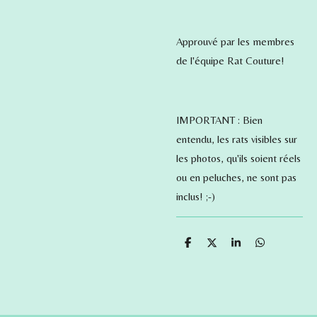
Approuvé par les membres
de l'équipe Rat Couture!
IMPORTANT : Bien
entendu, les rats visibles sur
les photos, qu'ils soient réels
ou en peluches, ne sont pas
inclus! ;-)
P
P
P
P
a
a
a
a
r
r
r
r
t
t
t
t
a
a
a
a
g
g
g
g
e
e
e
e