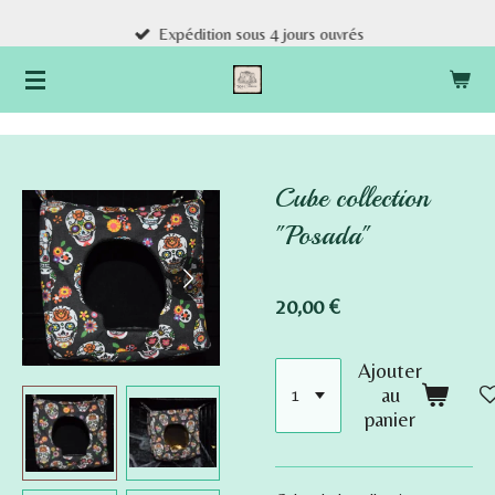
Passer
Expédition sous 4 jours ouvrés
au
contenu
principal
Cube collection
"Posada"
20,00 €
Ajouter
au
panier