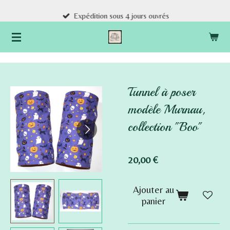
Passer
Expédition sous 4 jours ouvrés
au
contenu
principal
Tunnel à poser
modèle Murnau,
collection "Boo"
20,00 €
Ajouter au
panier