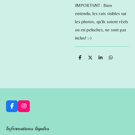
IMPORTANT : Bien
entendu, les rats visibles sur
les photos, qu'ils soient réels
ou en peluches, ne sont pas
inclus! ;-)
P
P
P
P
a
a
a
a
r
r
r
r
t
t
t
t
a
a
a
a
g
g
g
g
e
e
e
e
r
r
r
r
F
I
a
n
c
s
e
t
Informations légales
b
a